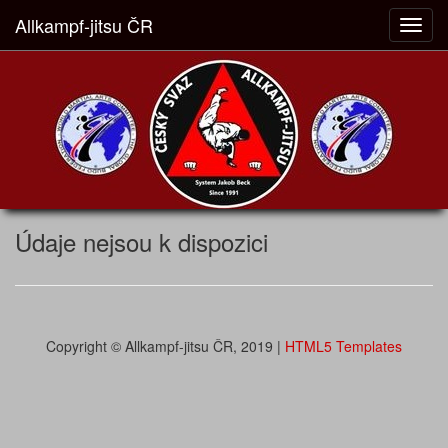
Allkampf-jitsu ČR
Toggl
navig
Údaje nejsou k dispozici
Copyright © Allkampf-jitsu ČR, 2019 |
HTML5 Templates